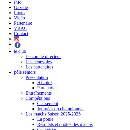
Info
Gazette
Photo
Vidéo
Partenaire
VRAC
Contact
le club
Le comité directeur
Les bénévoles
Les partenaires
pôle séniors
Présentation
Histoire
Partenariat
Entraînements
Compétitions
Classement
Journées du championnat
Les matchs Saison 2025-2026
La poule
Résultats et photos des matchs
Calendrier