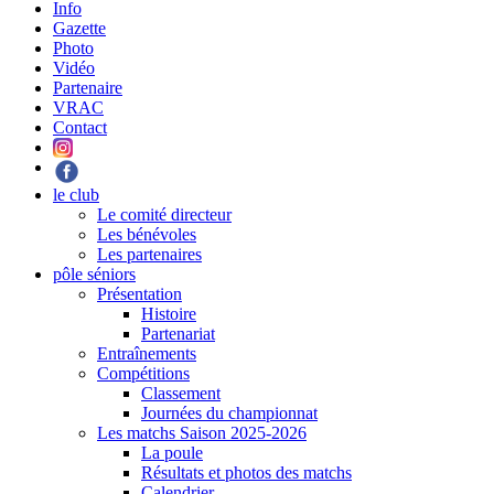
Info
Gazette
Photo
Vidéo
Partenaire
VRAC
Contact
le club
Le comité directeur
Les bénévoles
Les partenaires
pôle séniors
Présentation
Histoire
Partenariat
Entraînements
Compétitions
Classement
Journées du championnat
Les matchs Saison 2025-2026
La poule
Résultats et photos des matchs
Calendrier