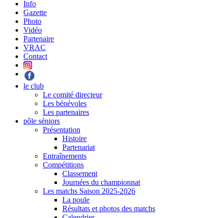
Info
Gazette
Photo
Vidéo
Partenaire
VRAC
Contact
le club
Le comité directeur
Les bénévoles
Les partenaires
pôle séniors
Présentation
Histoire
Partenariat
Entraînements
Compétitions
Classement
Journées du championnat
Les matchs Saison 2025-2026
La poule
Résultats et photos des matchs
Calendrier